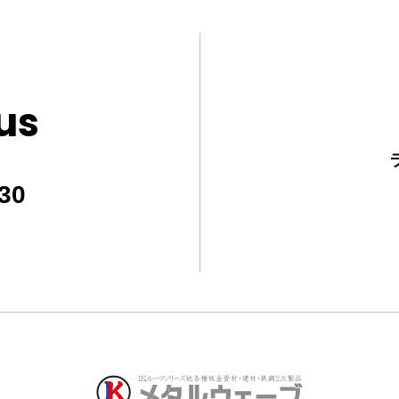
us
30