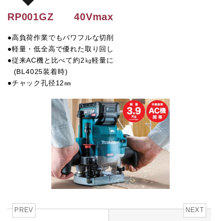
RP001GZ
40Vmax
●高負荷作業でもパワフルな切削
●軽量・低全高で優れた取り回し
●従来AC機と比べて約2㎏軽量に
(BL4025装着時)
●チャック孔径12㎜
PREV
NEXT