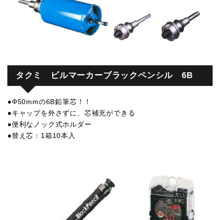
タクミ ビルマーカーブラックペンシル 6B
●Φ50mmの6B鉛筆芯！！
●キャップを外さずに、芯補充ができる
●便利なノック式ホルダー
●替え芯：1箱10本入