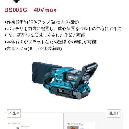
BS001G 40Vmax
●作業能率約30％アップ(当社ＡＣ機比)
●バッテリを前方に配置し、重心位置をベルトの中心にするこ
とで、研削ﾑﾗを低減し安定した作業が可能
●本体右面がフラットなため壁際での研削が可能
●質量:4.7㎏(ＢＬ4040装着時)
PREV
NEXT