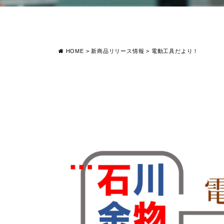
HOME
>
新商品リリース情報
>
電動工具だより！