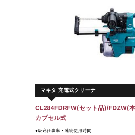
マキタ 充電式クリーナ
CL284FDRFW(セット品)/FDZW(
カプセル式
●吸込仕事率・連続使用時間