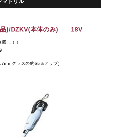
ンマドリル
品)/DZKV(本体のみ)
18V
り回し！！
g
17mmクラスの約65％アップ)