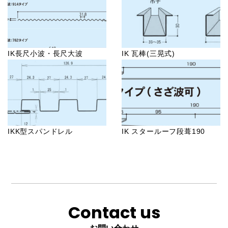
IK長尺小波・長尺大波
IK 瓦棒(三晃式)
IKK型スパンドレル
IK スタールーフ段葺190
Contact us