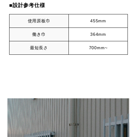
■設計参考仕様
使用原板巾
455mm
働き巾
364mm
最短長さ
700mm~